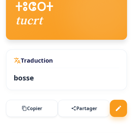
ⵜⵓⵛⵔⵜ
tucrt
Traduction
bosse
Copier
Partager