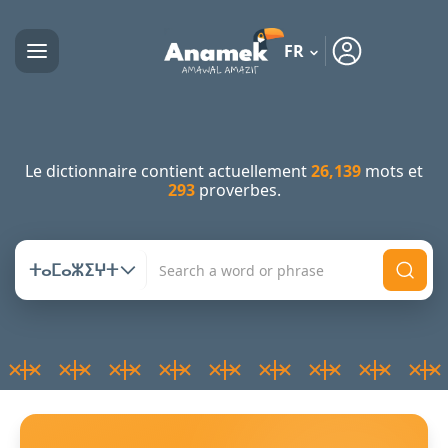
FR
Le dictionnaire contient actuellement
26,139
mots et
293
proverbes.
ⵜⴰⵎⴰⵣⵉⵖⵜ