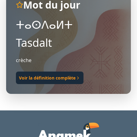
Mot du jour
ⵜⴰⵙⴷⴰⵍⵜ
Tasdalt
crèche
Voir la définition complète