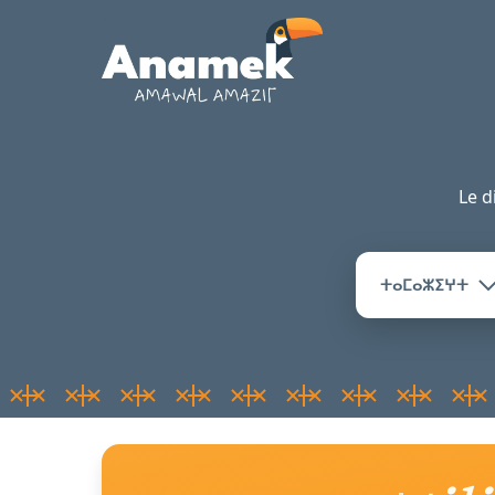
Le d
ⵜⴰⵎⴰⵣⵉⵖⵜ