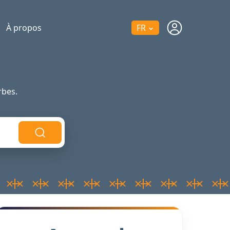
À propos
FR
bes.