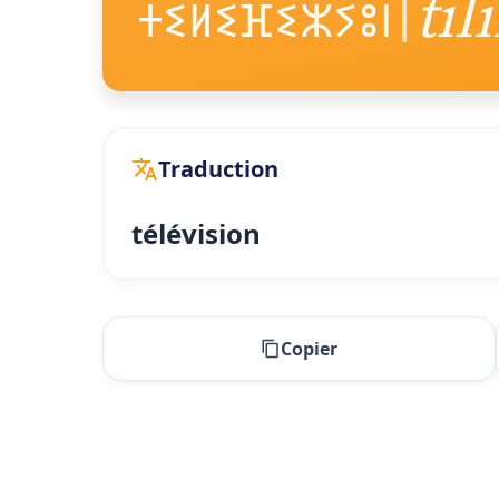
til
ⵜⵉⵍⵉⴼⵉⵣⵢⵓⵏ
Traduction
télévision
Copier