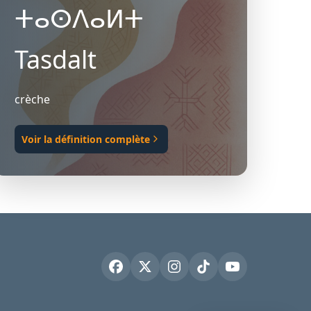
ⵜⴰⵙⴷⴰⵍⵜ
Tasdalt
crèche
Voir la définition complète