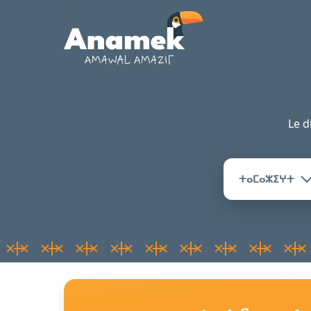
Le d
ⵜⴰⵎⴰⵣⵉⵖⵜ