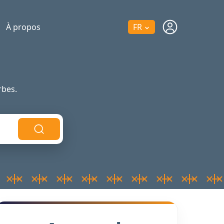
À propos
FR
bes.