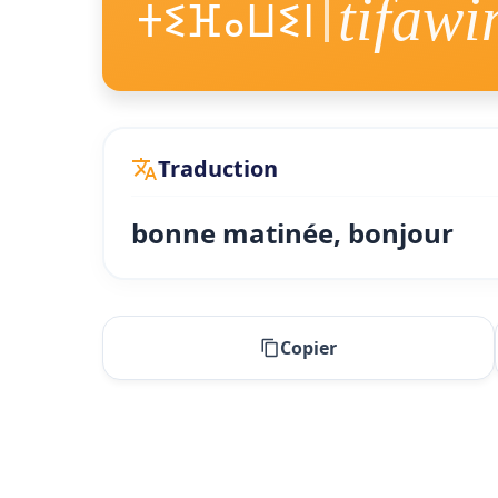
tifawi
ⵜⵉⴼⴰⵡⵉⵏ
Traduction
bonne matinée, bonjour
Copier