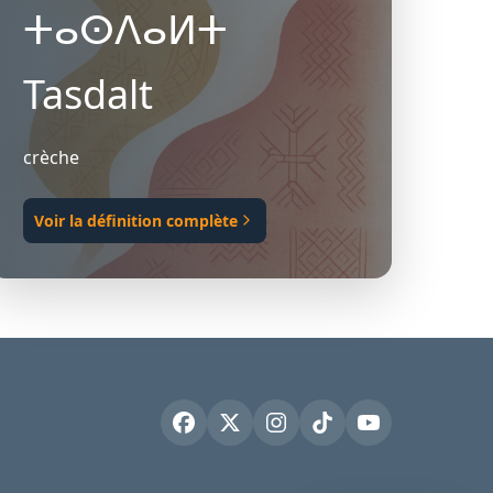
ⵜⴰⵙⴷⴰⵍⵜ
Tasdalt
crèche
Voir la définition complète