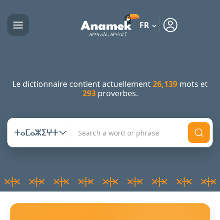
FR
Le dictionnaire contient actuellement
26,139
mots et
293
proverbes.
ⵜⴰⵎⴰⵣⵉⵖⵜ