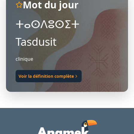
Mot du jour
ⵜⴰⵙⴷⵓⵙⵉⵜ
Tasdusit
clinique
Voir la définition complète