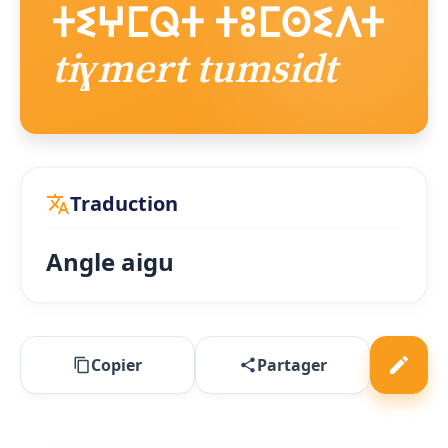
ⵜⵉⵖⵎⵕⵜ ⵜⵓⵎⵙⵉⴷⵜ
tiɣmert tumsidt
Traduction
Angle aigu
Copier
Partager