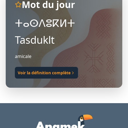
Mot du jour
ⵜⴰⵙⴷⵓⴽⵍⵜ
Tasduklt
amicale
Voir la définition complète