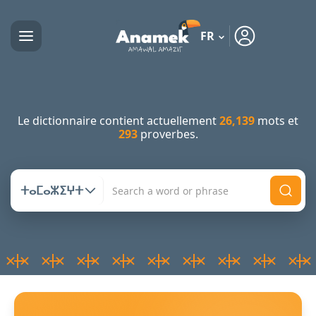
FR
Le dictionnaire contient actuellement
26,139
mots et
293
proverbes.
ⵜⴰⵎⴰⵣⵉⵖⵜ