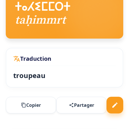
ⵜⴰⵃⵉⵎⵎⵔⵜ
taḥimmrt
Traduction
troupeau
Copier
Partager