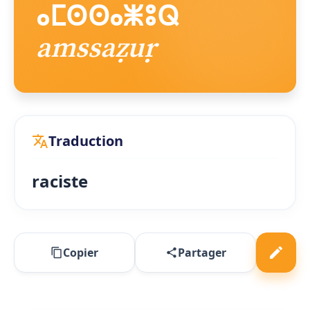
ⴰⵎⵙⵙⴰⵥⵓⵕ
amssaẓuṛ
Traduction
raciste
Copier
Partager