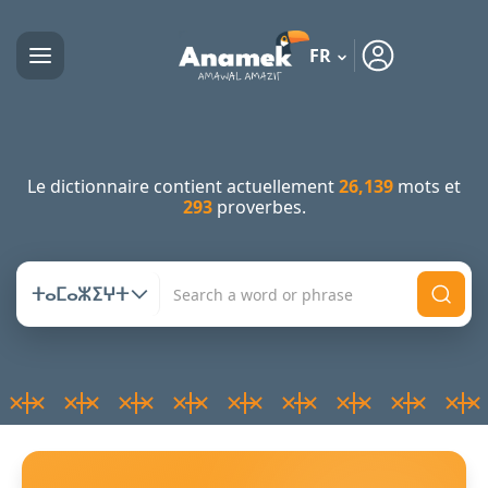
FR
Le dictionnaire contient actuellement
26,139
mots et
293
proverbes.
ⵜⴰⵎⴰⵣⵉⵖⵜ