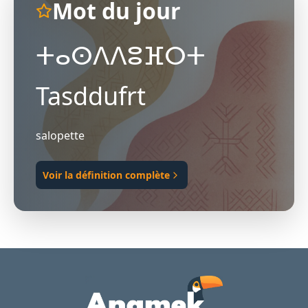
Mot du jour
ⵜⴰⵙⴷⴷⵓⴼⵔⵜ
Tasddufrt
salopette
Voir la définition complète