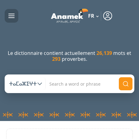
FR
Le dictionnaire contient actuellement
26,139
mots et
293
proverbes.
ⵜⴰⵎⴰⵣⵉⵖⵜ