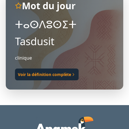
Mot du jour
ⵜⴰⵙⴷⵓⵙⵉⵜ
Tasdusit
clinique
Voir la définition complète