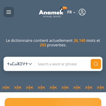
FR
Le dictionnaire contient actuellement
26,140
mots et
293
proverbes.
ⵜⴰⵎⴰⵣⵉⵖⵜ