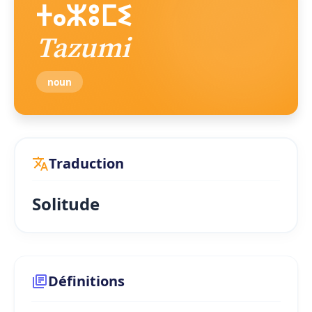
ⵜⴰⵣⵓⵎⵉ
Tazumi
noun
Traduction
Solitude
Définitions