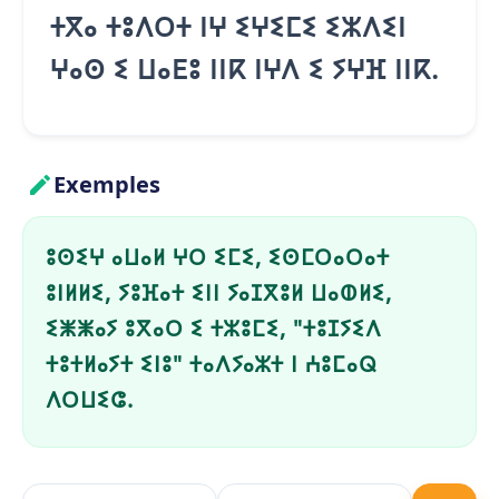
ⵜⴳⴰ ⵜⵓⴷⵔⵜ ⵏⵖ ⵉⵖⵉⵎⵉ ⵉⵣⴷⵉⵏ
ⵖⴰⵙ ⵉ ⵡⴰⴹⵓ ⵏⵏⴽ ⵏⵖⴷ ⵉ ⵢⵖⴼ ⵏⵏⴽ.
Exemples
ⵓⵙⵉⵖ ⴰⵡⴰⵍ ⵖⵔ ⵉⵎⵉ, ⵉⵙⵎⵔⴰⵔⴰⵜ
ⵓⵏⵍⵍⵉ, ⵢⵓⴼⴰⵜ ⵉⵏⵏ ⵢⴰⵊⴳⵓⵍ ⵡⴰⵀⵍⵉ,
ⵉⵥⵥⴰⵢ ⵓⴳⴰⵔ ⵉ ⵜⵣⵓⵎⵉ, "ⵜⵓⵊⵢⵉⴷ
ⵜⵓⵜⵍⴰⵢⵜ ⵉⵏⵓ" ⵜⴰⴷⵢⴰⵣⵜ ⵏ ⵄⵓⵎⴰⵕ
ⴷⵔⵡⵉⵛ.