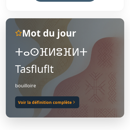
Mot du jour
ⵜⴰⵙⴼⵍⵓⴼⵍⵜ
Tasfluflt
bouilloire
Voir la définition complète